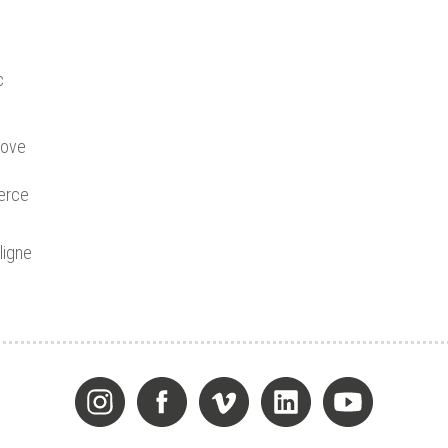
c
love
erce
ligne