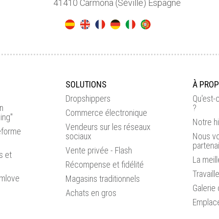
41410 Carmona (Séville) Espagne
SOLUTIONS
À PRO
Dropshippers
Qu'est-
on
?
Commerce électronique
ing"
Notre hi
Vendeurs sur les réseaux
eforme
sociaux
Nous vo
partena
Vente privée - Flash
s et
La meil
Récompense et fidélité
Travail
amlove
Magasins traditionnels
Galerie
Achats en gros
Emplac