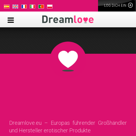
LOG DICH EIN
Faire Preise
Neue Trends
Umfassender Kundenservice
Gratis-Werbemittel
Weltweiter Service
Verkaufsfördernde Verpackungen
Dreamlove.eu – Europas führender Großhändler
und Hersteller erotischer Produkte
Schnelle Lieferung