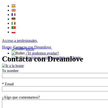
Acceso a
profesionales
Home
Contacta con Dreamlove
Inicio
¿Te podemos ayudar?
Contacta con Dreamlove
Registrate para convertirte en cliente
Tu nombre
*
Email
¿Algo que comentarnos?