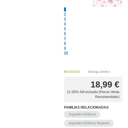
1
2
3
4
5
6
7
8
9
10
EN STOCK
Entrega 24/48 h
18,99
€
21.00%
IVA incluido (Precio Venta
Recomendado)
FAMILIAS RELACIONADAS
Juguetes Eróticos
Juguetes Eróticos Mujeres