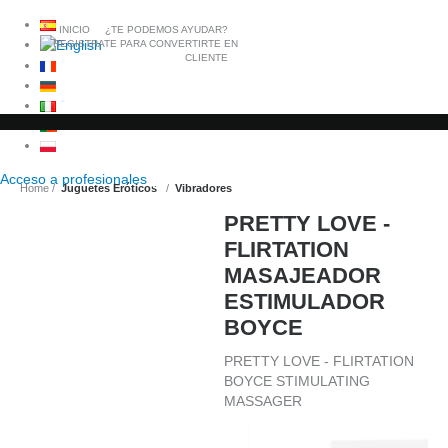
INICIO
¿TE PODEMOS AYUDAR?
REGISTRATE PARA CONVERTIRTE EN
CLIENTE
Acceso a
profesionales
Home
Juguetes Eróticos
Vibradores
PRETTY LOVE -
FLIRTATION
MASAJEADOR
ESTIMULADOR
BOYCE
PRETTY LOVE - FLIRTATION
BOYCE STIMULATING
MASSAGER