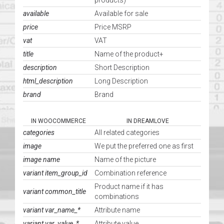
products)
available
Available for sale
price
Price MSRP
vat
VAT
title
Name of the product+
description
Short Description
html_description
Long Description
brand
Brand
IN WOOCOMMERCE
IN DREAMLOVE
categories
All related categories
image
We put the preferred one as first
image name
Name of the picture
variant item_group_id
Combination reference
Product name if it has
variant common_title
combinations
variant var_name_*
Attribute name
variant var_value_*
Attribute value