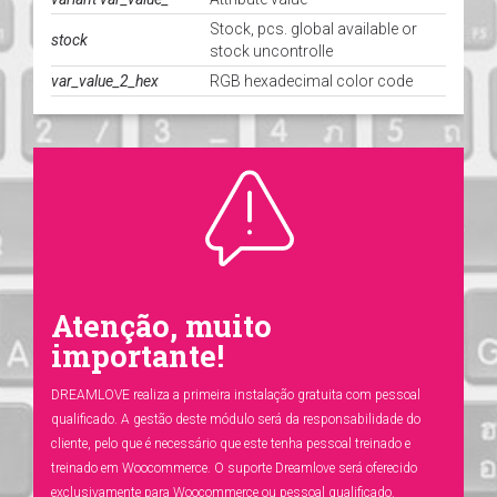
Stock, pcs. global available or
stock
stock uncontrolle
var_value_2_hex
RGB hexadecimal color code
Atenção, muito
importante!
DREAMLOVE realiza a primeira instalação gratuita com pessoal
qualificado. A gestão deste módulo será da responsabilidade do
cliente, pelo que é necessário que este tenha pessoal treinado e
treinado em Woocommerce. O suporte Dreamlove será oferecido
exclusivamente para Woocommerce ou pessoal qualificado.